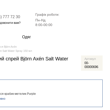
Графік роботи:
) 777 72 30
Пн-Нд
дзвонити вам?
8:00-00:00
Одяг
ся Björn Axén
n Salt Water Spray 150 мл
й спрей Björn Axén Salt Water
Артикул
00-
00000696
сся крабик-метелик Purple
овно