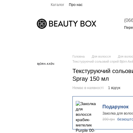
Каталог
Про нас
(066
Пере
Головна
Для волосся
Для волос
Текстуруючий сольовий спрей Björn Axé
Текстуруючий сольови
Spray 150 мл
Немає в наявності
1 відгук
Подарунок
Заколка для воло
390 грн
безкошт