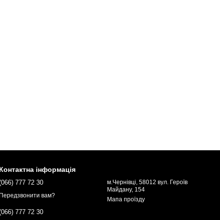
Контактна інформація
(066) 777 72 30
м.Чернівці, 58012 вул. Героїв
Майдану, 154
Передзвонити вам?
Мапа проїзду
(066) 777 72 30