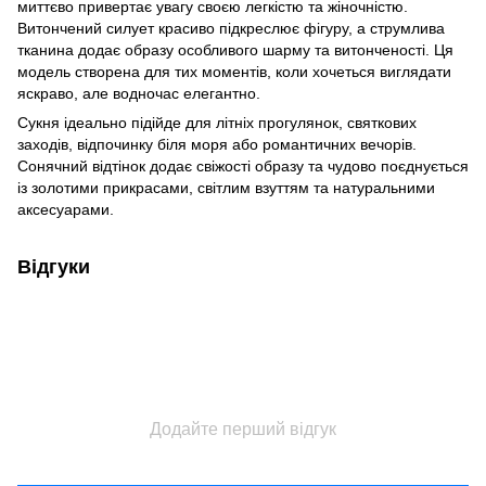
миттєво привертає увагу своєю легкістю та жіночністю.
Витончений силует красиво підкреслює фігуру, а струмлива
тканина додає образу особливого шарму та витонченості. Ця
модель створена для тих моментів, коли хочеться виглядати
яскраво, але водночас елегантно.
Сукня ідеально підійде для літніх прогулянок, святкових
заходів, відпочинку біля моря або романтичних вечорів.
Сонячний відтінок додає свіжості образу та чудово поєднується
із золотими прикрасами, світлим взуттям та натуральними
аксесуарами.
Відгуки
Додайте перший відгук