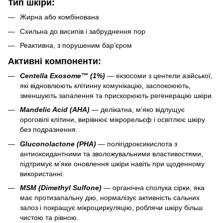
Тип шкіри:
Жирна або комбінована
Схильна до висипів і забруднення пор
Реактивна, з порушеним бар’єром
Активні компоненти:
Centella Exosome™ (1%)
— екзосоми з центели азійської,
які відновлюють клітинну комунікацію, заспокоюють,
зменшують запалення та прискорюють регенерацію шкіри.
Mandelic Acid (AHA)
— делікатна, м’яко відлущує
ороговілі клітини, вирівнює мікрорельєф і освітлює шкіру
без подразнення.
Gluconolactone (PHA)
— полігідроксикислота з
антиоксидантними та зволожувальними властивостями,
підтримує м’яке оновлення шкіри навіть при щоденному
використанні.
MSM (Dimethyl Sulfone)
— органічна сполука сірки, яка
має протизапальну дію, нормалізує активність сальних
залоз і покращує мікроциркуляцію, роблячи шкіру більш
чистою та рівною.