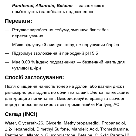
Panthenol, Allantoin, Betaine
— заспокоюють,
пом’якшують і запобігають подразненню.
Переваги:
Регулює вироблення себуму, зменшує блиск без
пересушування
М’яко відлущує й очищує шкіру, не порушуючи бар’єр
Підтримує зволоження й природний pH 5.5
Має 0.00 % індекс подразнення — безпечний навіть для
чутливої шкіри
Спосіб застосування:
Після очищення нанесіть тонер на долоні або ватний диск і
рівномірно розподіліть по обличчю та шиї. Злегка поплескайте
для кращого поглинання. Використовуйте вранці та ввечері
перед нанесенням сироваток і кремів лінійки Purifying AC.
Склад (INCI)
Water, Glycereth-26, Glycerin, Methylpropanediol, Propanediol,
1,2-Hexanediol, Dimethyl Sulfone, Mandelic Acid, Tromethamine,
Panthenol, Allantoin, Gluconolactone, Betaine, C12-14 Pareth-12,