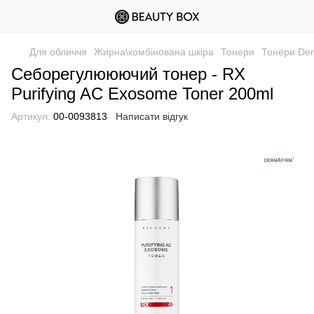
Для обличчя
Жирна\комбінована шкіра
Тонери
Тонери Der
Себорегулююючий тонер - RX
Purifying AC Exosome Toner 200ml
Артикул:
00-0093813
Написати відгук