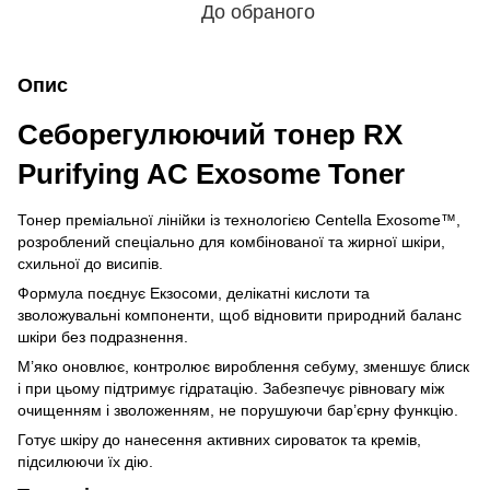
До обраного
Опис
Себорегулюючий тонер RX
Purifying AC Exosome Toner
Тонер преміальної лінійки із технологією Centella Exosome™,
розроблений спеціально для комбінованої та жирної шкіри,
схильної до висипів.
Формула поєднує Екзосоми, делікатні кислоти та
зволожувальні компоненти, щоб відновити природний баланс
шкіри без подразнення.
М’яко оновлює, контролює вироблення себуму, зменшує блиск
і при цьому підтримує гідратацію. Забезпечує рівновагу між
очищенням і зволоженням, не порушуючи бар’єрну функцію.
Готує шкіру до нанесення активних сироваток та кремів,
підсилюючи їх дію.