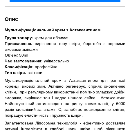
Опис
Мультифункціональний крем з Астаксантином
Група товару:
крем для обличчя
Призначення:
вирівнення тону шкіри, боротьба з першими
віковими змінами
Об'єм:
50ml
Час застосування:
універсально
Класифікація:
професійна
Тип шкіри:
всі типи
Мультифункціональний крем з Астаксантином для ранньої
корекції вікових змін. Активно регенерує, сприяє оновленню
клітин, при регулярному використанні помітно згладжує дрібні
зморшки, вирівнює тон і надає ніжного сяйва. Астаксантин:
Найпотужніший антиоксидант на ринку косметології, у 6000
разів сильніший за вітамін С, запобігає пошкодженню клітин,
покращує еластичність і пружність шкіри.
Запатентована Ліпосомна технологія - ефективно доставляє
активні інгредієнти в глибокі шари шкіри, щоб підвищити