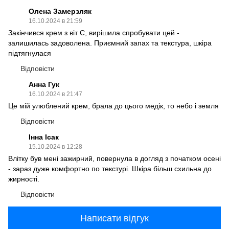
Олена Замерзляк
16.10.2024 в 21:59
Закінчився крем з віт С, вирішила спробувати цей -
залишилась задоволена. Приємний запах та текстура, шкіра
підтягнулася
Відповісти
Анна Гук
16.10.2024 в 21:47
Це мій улюблений крем, брала до цього медік, то небо і земля
Відповісти
Інна Ісак
15.10.2024 в 12:28
Влітку був мені зажирний, повернула в догляд з початком осені
- зараз дуже комфортно по текстурі. Шкіра більш схильна до
жирності.
Відповісти
Написати відгук